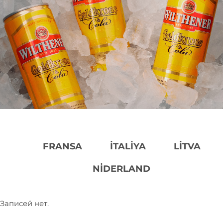
FRANSA
İTALIYA
LITVA
NIDERLAND
Записей нет.