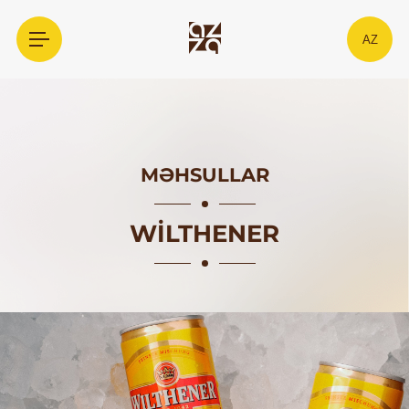
AZ
MƏHSULLAR
WILTHENER