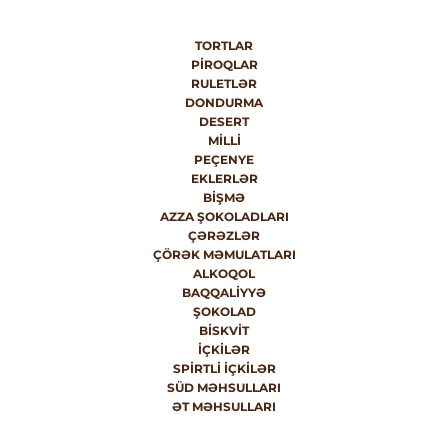
TORTLAR
PIROQLAR
RULETLƏR
DONDURMA
DESERT
MILLI
PEÇENYE
EKLERLƏR
BIŞMƏ
AZZA ŞOKOLADLARI
ÇƏRƏZLƏR
ÇÖRƏK MƏMULATLARI
ALKOQOL
BAQQALIYYƏ
ŞOKOLAD
BISKVIT
İÇKILƏR
SPIRTLI İÇKILƏR
SÜD MƏHSULLARI
ƏT MƏHSULLARI