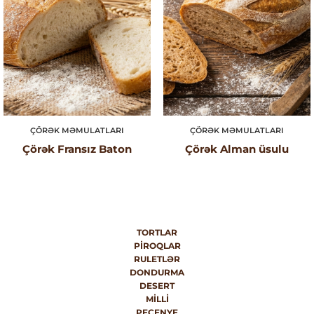
ÇÖRƏK MƏMULATLARI
ÇÖRƏK MƏMULATLARI
Çörək Fransız Baton
Çörək Alman üsulu
TORTLAR
PIROQLAR
RULETLƏR
DONDURMA
DESERT
MILLI
PEÇENYE