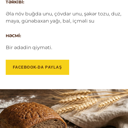
TƏRKIBI:
Əla növ buğda unu, çövdar unu, şəkər tozu, duz,
maya, günəbaxan yağı, bal, içməli su
HƏCMI:
Bir ədədin qiyməti.
FACEBOOK-DA PAYLAŞ