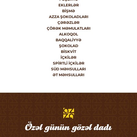
EKLERLƏR
BIŞMƏ
AZZA ŞOKOLADLARI
ÇƏRƏZLƏR
ÇÖRƏK MƏMULATLARI
ALKOQOL
BAQQALIYYƏ
ŞOKOLAD
BISKVIT
İÇKILƏR
SPIRTLI İÇKILƏR
SÜD MƏHSULLARI
ƏT MƏHSULLARI