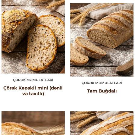
ÇÖRƏK MƏMULATLARI
ÇÖRƏK MƏMULATLARI
Çörək Kəpəkli mini (dənli
Tam Buğdalı
və taxıllı)