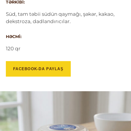
TƏRKIBI:
Süd, tam təbii südün qaymağı, şəkər, kakao,
dekstroza, dadlandırıcılar.
HƏCMI:
120 qr
FACEBOOK-DA PAYLAŞ