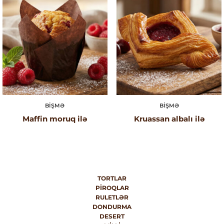
BIŞMƏ
BIŞMƏ
Maffin moruq ilə
Kruassan albalı ilə
TORTLAR
PIROQLAR
RULETLƏR
DONDURMA
DESERT