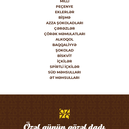
MILLI
PEÇENYE
EKLERLƏR
BIŞMƏ
AZZA ŞOKOLADLARI
ÇƏRƏZLƏR
ÇÖRƏK MƏMULATLARI
ALKOQOL
BAQQALIYYƏ
ŞOKOLAD
BISKVIT
İÇKILƏR
SPIRTLI İÇKILƏR
SÜD MƏHSULLARI
ƏT MƏHSULLARI