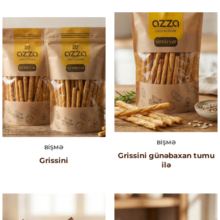
BIŞMƏ
BIŞMƏ
Grissini günəbaxan tumu
Grissini
ilə