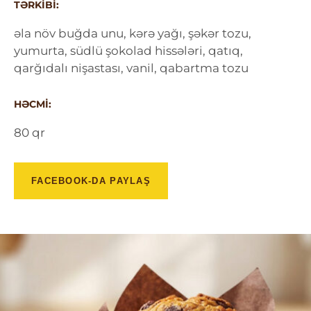
TƏRKIBI:
əla növ buğda unu, kərə yağı, şəkər tozu,
yumurta, südlü şokolad hissələri, qatıq,
qarğıdalı nişastası, vanil, qabartma tozu
HƏCMI:
80 qr
FACEBOOK-DA PAYLAŞ