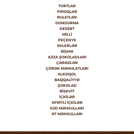
TORTLAR
PIROQLAR
RULETLƏR
DONDURMA
DESERT
MILLI
PEÇENYE
EKLERLƏR
BIŞMƏ
AZZA ŞOKOLADLARI
ÇƏRƏZLƏR
ÇÖRƏK MƏMULATLARI
ALKOQOL
BAQQALIYYƏ
ŞOKOLAD
BISKVIT
İÇKILƏR
SPIRTLI İÇKILƏR
SÜD MƏHSULLARI
ƏT MƏHSULLARI