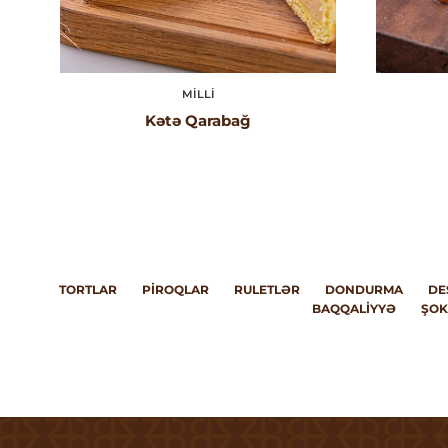
MILLI
Kətə Qarabağ
TORTLAR
PIROQLAR
RULETLƏR
DONDURMA
DE
BAQQALIYYƏ
ŞOK