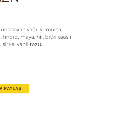
 günəbaxan yağı, yumurta,
 fındıq, maya, hil, bitki əsaslı
sirkə, vanil tozu.
A PAYLAŞ