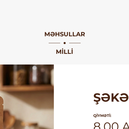
MƏHSULLAR
MILLI
ŞƏKƏ
QIYMƏTI:
8.00 