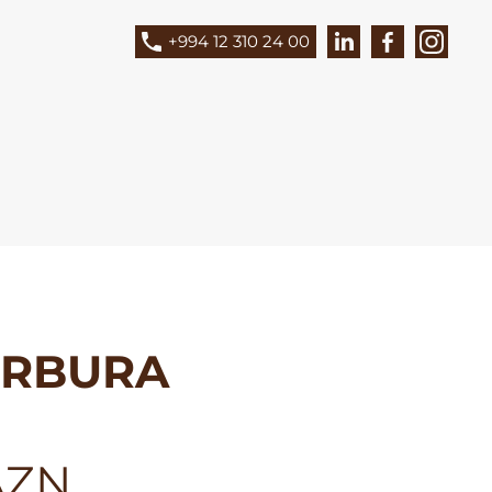
+994 12 310 24 00
RBURA
AZN