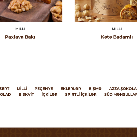
MILLI
MILLI
Paxlava Bakı
Kətə Badamlı
SERT
MILLI
PEÇENYE
EKLERLƏR
BIŞMƏ
AZZA ŞOKOLA
OLAD
BISKVIT
İÇKILƏR
SPIRTLI İÇKILƏR
SÜD MƏHSULLAR