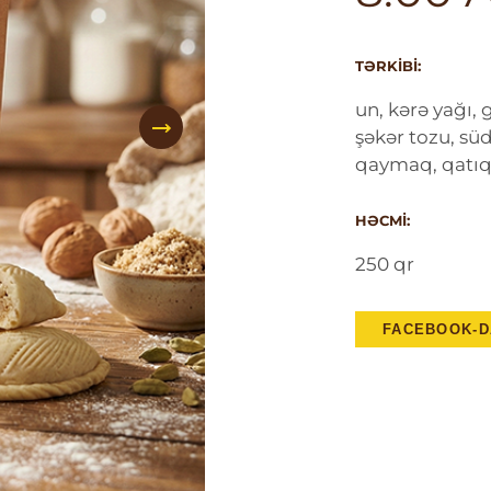
TƏRKIBI:
un, kərə yağı,
şəkər tozu, süd,
qaymaq, qatıq, 
HƏCMI:
250 qr
FACEBOOK-D