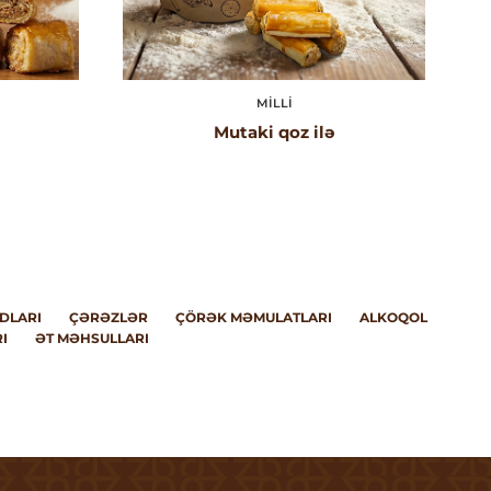
MILLI
Mutaki qoz ilə
DLARI
ÇƏRƏZLƏR
ÇÖRƏK MƏMULATLARI
ALKOQOL
I
ƏT MƏHSULLARI