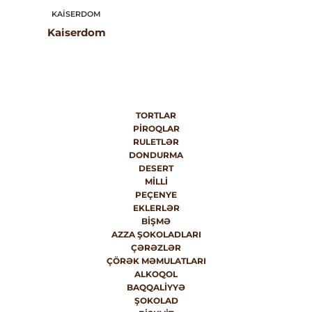
KAISERDOM
Kaiserdom
TORTLAR
PIROQLAR
RULETLƏR
DONDURMA
DESERT
MILLI
PEÇENYE
EKLERLƏR
BIŞMƏ
AZZA ŞOKOLADLARI
ÇƏRƏZLƏR
ÇÖRƏK MƏMULATLARI
ALKOQOL
BAQQALIYYƏ
ŞOKOLAD