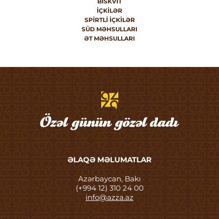
BISKVIT
İÇKILƏR
SPIRTLI İÇKILƏR
SÜD MƏHSULLARI
ƏT MƏHSULLARI
ƏLAQƏ MƏLUMATLAR
Azərbaycan, Bakı
(+994 12) 310 24 00
info@azza.az