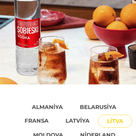
ALMANIYA
BELARUSIYA
FRANSA
LATVIYA
LITVA
MOLDOVA
NIDERLAND