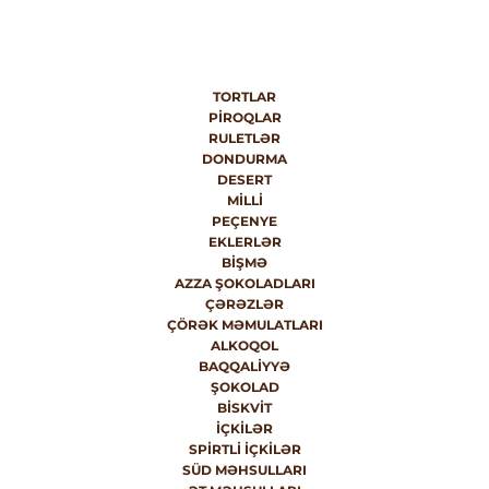
TORTLAR
PIROQLAR
RULETLƏR
DONDURMA
DESERT
MILLI
PEÇENYE
EKLERLƏR
BIŞMƏ
AZZA ŞOKOLADLARI
ÇƏRƏZLƏR
ÇÖRƏK MƏMULATLARI
ALKOQOL
BAQQALIYYƏ
ŞOKOLAD
BISKVIT
İÇKILƏR
SPIRTLI İÇKILƏR
SÜD MƏHSULLARI