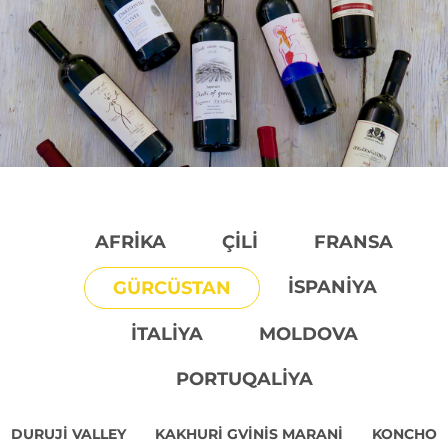
AFRIKA
ÇILI
FRANSA
İSPANIYA
GÜRCÜSTAN
İTALIYA
MOLDOVA
PORTUQALIYA
DURUJI VALLEY
KAKHURI GVINIS MARANI
KONCHO