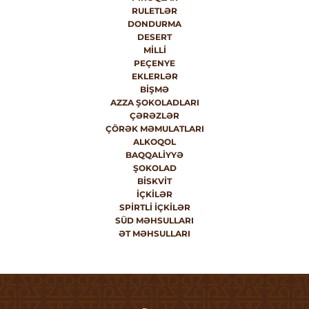
RULETLƏR
DONDURMA
DESERT
MILLI
PEÇENYE
EKLERLƏR
BIŞMƏ
AZZA ŞOKOLADLARI
ÇƏRƏZLƏR
ÇÖRƏK MƏMULATLARI
ALKOQOL
BAQQALIYYƏ
ŞOKOLAD
BISKVIT
İÇKILƏR
SPIRTLI İÇKILƏR
SÜD MƏHSULLARI
ƏT MƏHSULLARI