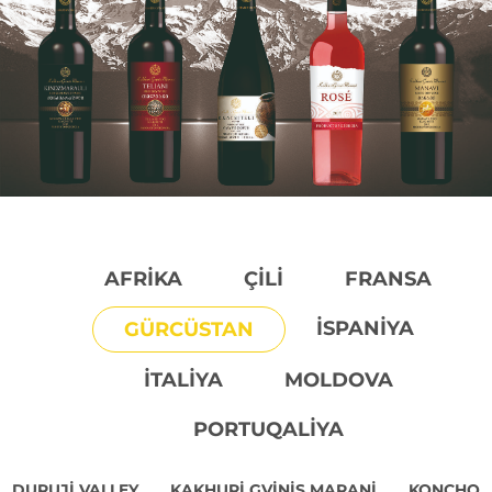
AFRIKA
ÇILI
FRANSA
İSPANIYA
GÜRCÜSTAN
İTALIYA
MOLDOVA
PORTUQALIYA
DURUJI VALLEY
KAKHURI GVINIS MARANI
KONCHO