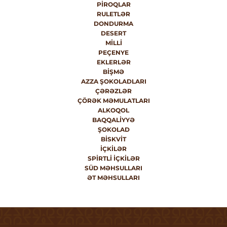
PIROQLAR
RULETLƏR
DONDURMA
DESERT
MILLI
PEÇENYE
EKLERLƏR
BIŞMƏ
AZZA ŞOKOLADLARI
ÇƏRƏZLƏR
ÇÖRƏK MƏMULATLARI
ALKOQOL
BAQQALIYYƏ
ŞOKOLAD
BISKVIT
İÇKILƏR
SPIRTLI İÇKILƏR
SÜD MƏHSULLARI
ƏT MƏHSULLARI